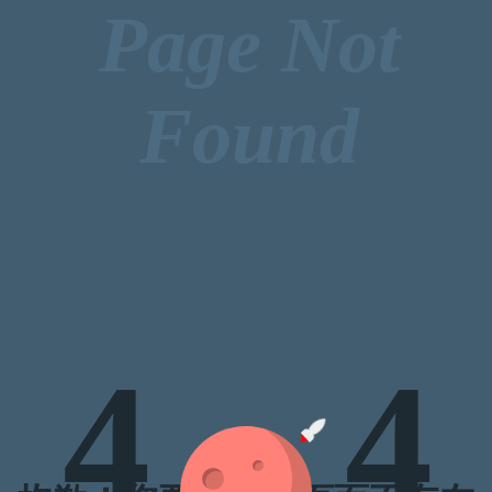
Page Not
Found
4
4